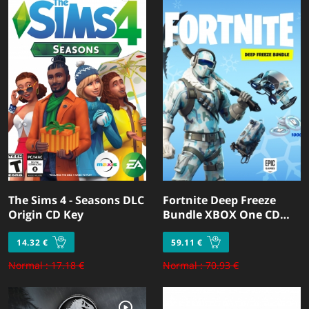
The Sims 4 - Seasons DLC
Fortnite Deep Freeze
Origin CD Key
Bundle XBOX One CD
Key
14.32 €
59.11 €
Normal : 17.18 €
Normal : 70.93 €