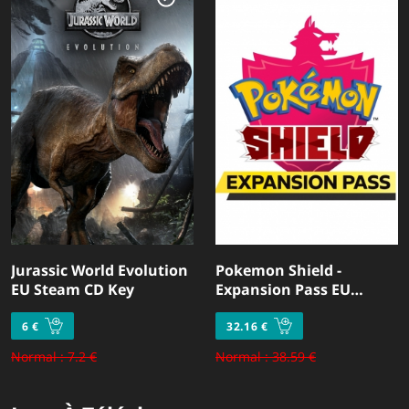
Jurassic World Evolution
Pokemon Shield -
EU Steam CD Key
Expansion Pass EU
Nintendo Switch CD Key
6 €
32.16 €
Normal : 7.2 €
Normal : 38.59 €