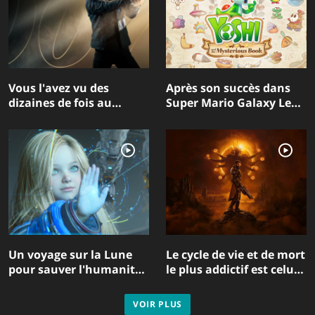
Vous l'avez vu des
Après son succès dans
dizaines de fois au
Super Mario Galaxy Le
cinéma, mais 007: First
Film, Yoshi est la vedette
Light vous invite à
de sa propre aventure
découvrir James Bond
exclusive sur Nintendo
comme jamais
Switch 2
auparavant
Un voyage sur la Lune
Le cycle de vie et de mort
pour sauver l'humanité :
le plus addictif est celui
Pragmata, le nouveau
de Saros, la nouvelle
titre de Capcom,
exclusivité PlayStation 5
VOIR PLUS
s'annonce comme l'une