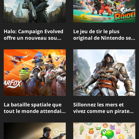
Halo: Campaign Evolved
Le jeu de tir le plus
offre un nouveau souffle
original de Nintendo se
à l’un des meilleurs jeux
transforme en jeu
de l’histoire de la Xbox
d’aventure avec
Splatoon Raiders
La bataille spatiale que
Sillonnez les mers et
tout le monde attendait
vivez comme un pirate
: Star Fox fait un retour
avec Assassin’s Creed
en force sur Nintendo
Black Flag Resynced
Switch 2